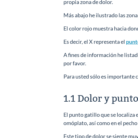
propia zona de dolor.
Más abajo he ilustrado las zon
El color rojo muestra hacia dond
Es decir, el X representa el
punto
A fines de información he lista
por favor.
Para usted sólo es importante 
1.1 Dolor y punto
El punto gatillo que se localiza 
omóplato, así como en el pecho 
Este tipo de dolor se siente muy